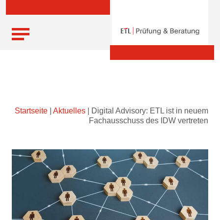
Skip
Startseite
|
Aktuelles
|
Digital Advisory: ETL ist in neuem
to
Fachausschuss des IDW vertreten
content