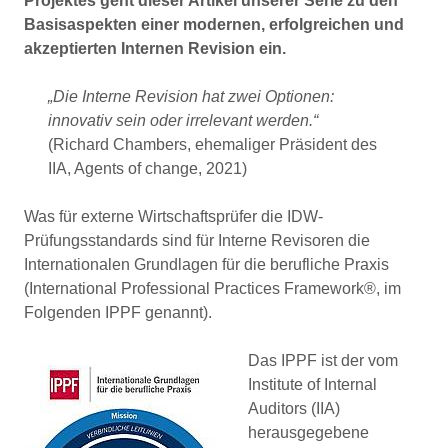
Projektes geht dieser Artikel unserer Serie zu den
Basisaspekten einer modernen, erfolgreichen und
akzeptierten Internen Revision ein.
„Die Interne Revision hat zwei Optionen:
innovativ sein oder irrelevant werden.“
(Richard Chambers, ehemaliger Präsident des
IIA, Agents of change, 2021)
Was
für
externe Wirtschaftsprüfer
die
IDW-
Prüfungsstandards
sind
für Interne Revisoren
d
ie
Internationalen Grundlagen für die berufliche Praxis
(
International Professional Practices Framework®
, im
Folgenden
IPPF
genannt
).
Das IPPF ist der vom
Institute of Internal
Auditors (IIA)
herausgegebene