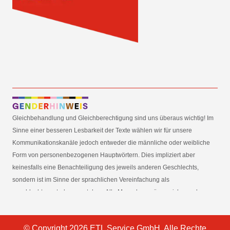
Gleichbehandlung und Gleichberechtigung sind uns überaus wichtig! Im
Sinne einer besseren Lesbarkeit der Texte wählen wir für unsere
Kommunikationskanäle jedoch entweder die männliche oder weibliche
Form von personenbezogenen Hauptwörtern. Dies impliziert aber
keinesfalls eine Benachteiligung des jeweils anderen Geschlechts,
sondern ist im Sinne der sprachlichen Vereinfachung als
geschlechtsneutral zu verstehen. Alle Menschen mögen sich von den
Inhalten unserer Informationskanäle gleichermaßen angesprochen
fühlen. Im Sinne der Gender Mainstreaming-Strategie der
© Copyright 2026 ETL Service GmbH. Alle Rechte
Bundesregierung vertreten wir ausdrücklich eine Politik der